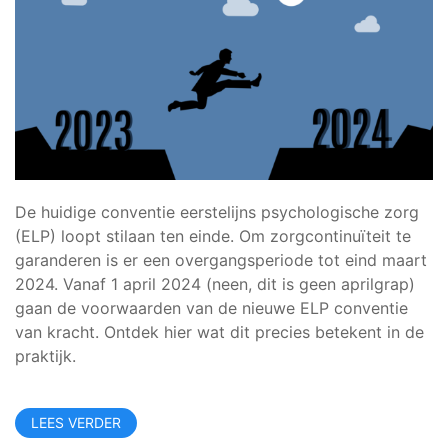
De huidige conventie eerstelijns psychologische zorg
(ELP) loopt stilaan ten einde. Om zorgcontinuïteit te
garanderen is er een overgangsperiode tot eind maart
2024. Vanaf 1 april 2024 (neen, dit is geen aprilgrap)
gaan de voorwaarden van de nieuwe ELP conventie
van kracht. Ontdek hier wat dit precies betekent in de
praktijk.
LEES VERDER