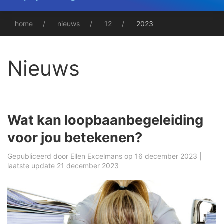
home
nieuws
12
2023
Nieuws
Wat kan loopbaanbegeleiding
voor jou betekenen?
Gepubliceerd door
Ellen Excelmans
op 16 december 2023 |
laatste update 21 december 2023