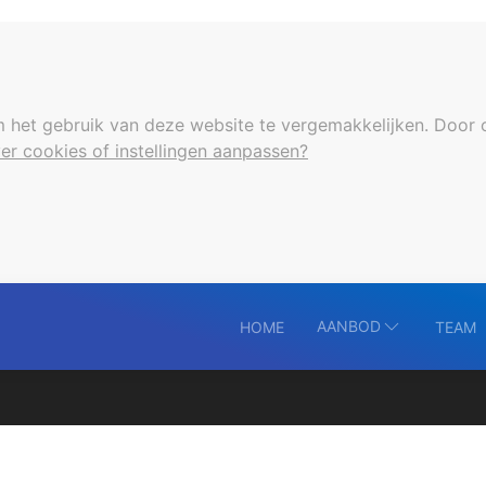
 het gebruik van deze website te vergemakkelijken. Door 
er cookies of instellingen aanpassen?
AANBOD
HOME
TEAM