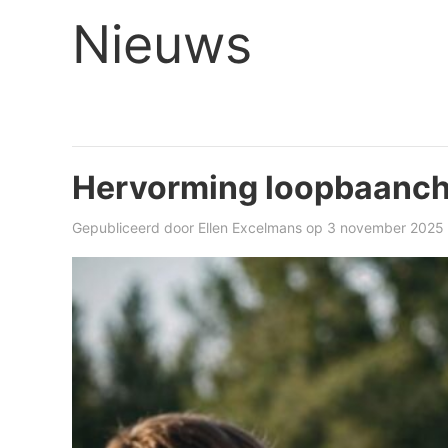
Nieuws
Hervorming loopbaanc
Gepubliceerd door
Ellen Excelmans
op 3 november 2025