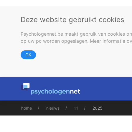
Deze website gebruikt cookies
Psychologennet.be maakt gebruik van cookies om
op uw pc worden opgeslagen.
Meer informatie ov
OK
home
nieuws
11
2025