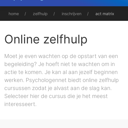
home
zelfhulp
inschrijven
act matrix
Online zelfhulp
Moet je even wachten op de opstart van een
begeleiding? Je hoeft niet te wachten om in
actie te komen. Je kan al aan jezelf beginnen
werken. Psychologennet biedt online zelfhulp
cursussen zodat je alvast aan de slag kan.
Selecteer hier de cursus die je het meest
interesseert.