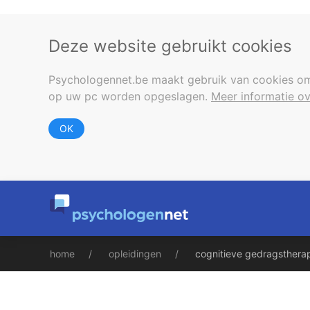
Deze website gebruikt cookies
Psychologennet.be maakt gebruik van cookies om
op uw pc worden opgeslagen.
Meer informatie ov
OK
home
opleidingen
cognitieve gedragstherap