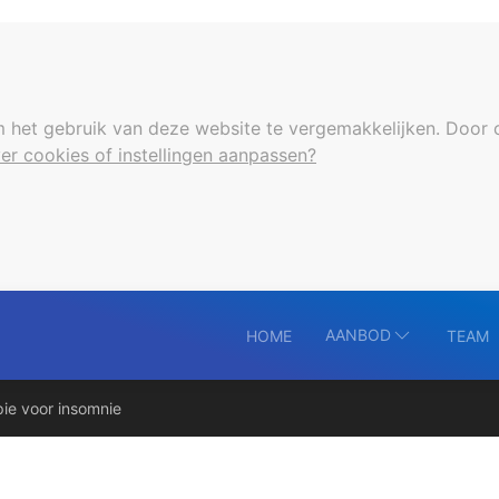
 het gebruik van deze website te vergemakkelijken. Door 
er cookies of instellingen aanpassen?
AANBOD
HOME
TEAM
ie voor insomnie