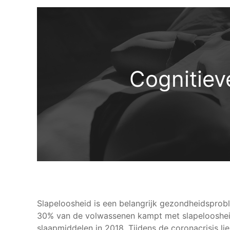
Cognitiev
Slapeloosheid is een belangrijk gezondheidsprob
30% van de volwassenen kampt met slapeloosheid.
slaapmiddelen in 2018. Tijdens de coronacrisis li