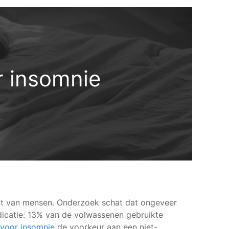
r insomnie
eit van mensen. Onderzoek schat dat ongeveer
dicatie: 13% van de volwassenen gebruikte
n voor insomnie
de voorkeur aan een niet-