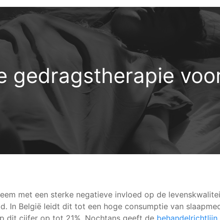
e gedragstherapie voo
leem met een sterke negatieve invloed op de levenskwalit
 In België leidt dit tot een hoge consumptie van slaapme
ep dit cijfer op tot 21%. Nochtans geeft de
behandelrichtlij