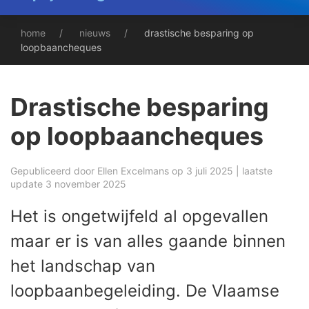
home
nieuws
drastische besparing op
loopbaancheques
Drastische besparing
op loopbaancheques
Gepubliceerd door
Ellen Excelmans
op 3 juli 2025 | laatste
update 3 november 2025
Het is ongetwijfeld al opgevallen
maar er is van alles gaande binnen
het landschap van
loopbaanbegeleiding. De Vlaamse