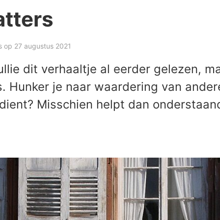
tters
s
op 27 augustus 2021
llie dit verhaaltje al eerder gelezen, m
s. Hunker je naar waardering van andere
rdient? Misschien helpt dan onderstaand