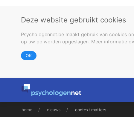
Deze website gebruikt cookies
Psychologennet.be maakt gebruik van cookies om
op uw pc worden opgeslagen.
Meer informatie ov
OK
home
nieuws
context matters