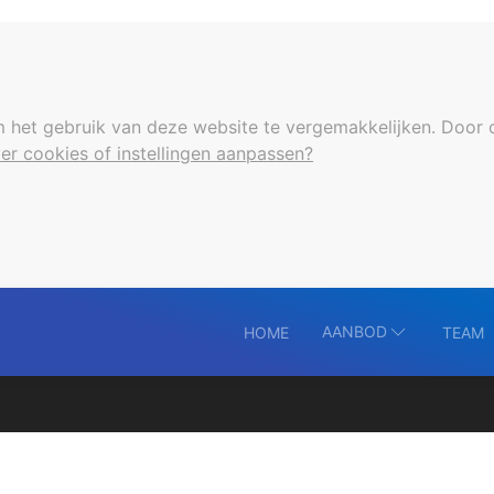
 het gebruik van deze website te vergemakkelijken. Door 
er cookies of instellingen aanpassen?
AANBOD
HOME
TEAM