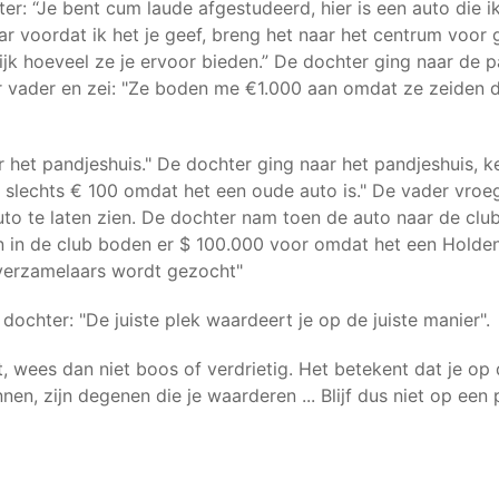
ter: “Je bent cum laude afgestudeerd, hier is een auto die 
ar voordat ik het je geef, breng het naar het centrum voor 
ijk hoeveel ze je ervoor bieden.” De dochter ging naar de 
r vader en zei: "Ze boden me €1.000 aan omdat ze zeiden dat
 het pandjeshuis." De dochter ging naar het pandjeshuis, k
 slechts € 100 omdat het een oude auto is." De vader vroe
to te laten zien. De dochter nam toen de auto naar de club
in de club boden er $ 100.000 voor omdat het een Holden 
 verzamelaars wordt gezocht"
 dochter: "De juiste plek waardeert je op de juiste manier".
, wees dan niet boos of verdrietig. Het betekent dat je op
n, zijn degenen die je waarderen ... Blijf dus niet op een 