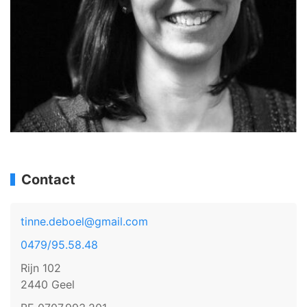
Contact
tinne.deboel@gmail.com
0479/95.58.48
Rijn 102
2440 Geel